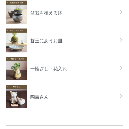
カテゴリー一覧
盆栽を植える鉢
苔玉にあうお皿
一輪ざし・花入れ
陶吉さん