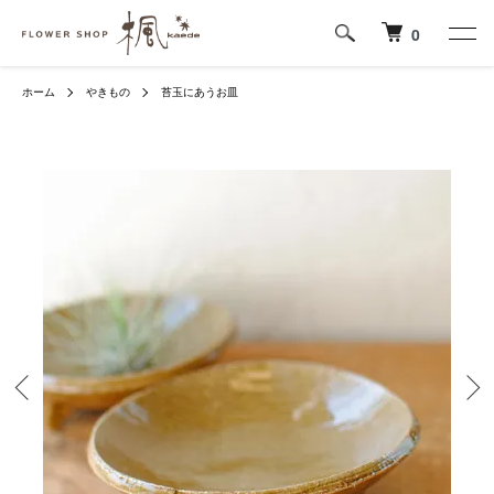
0
ホーム
やきもの
苔玉にあうお皿