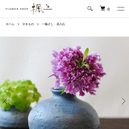
0
ホーム
やきもの
一輪ざし・花入れ