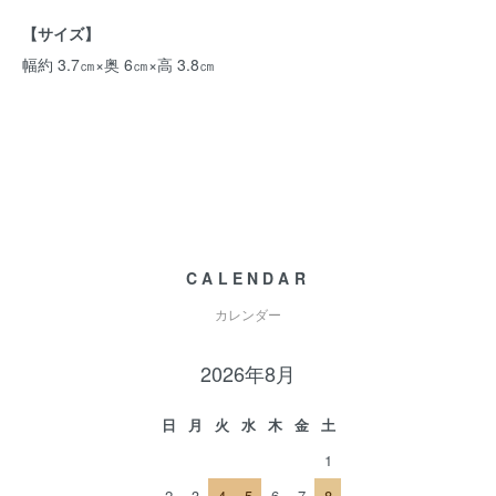
【サイズ】
幅約 3.7㎝×奥 6㎝×高 3.8㎝
CALENDAR
カレンダー
2026年8月
日
月
火
水
木
金
土
1
2
3
4
5
6
7
8