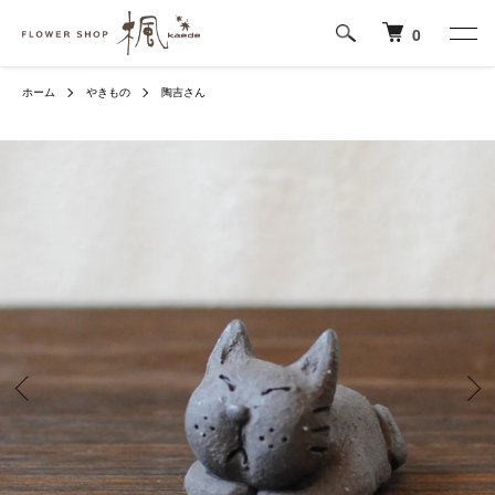
0
ホーム
やきもの
陶吉さん