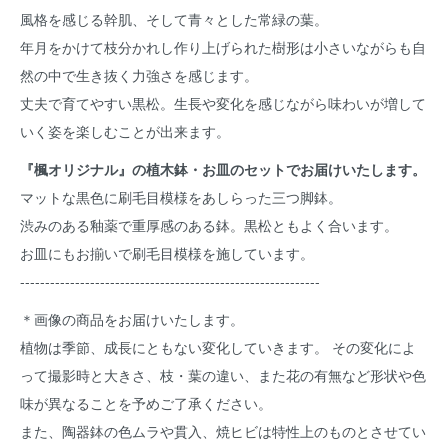
風格を感じる幹肌、そして青々とした常緑の葉。
年月をかけて枝分かれし作り上げられた樹形は小さいながらも自
然の中で生き抜く力強さを感じます。
丈夫で育てやすい黒松。生長や変化を感じながら味わいが増して
いく姿を楽しむことが出来ます。
『楓オリジナル』の植木鉢・お皿のセットでお届けいたします。
マットな黒色に刷毛目模様をあしらった三つ脚鉢。
渋みのある釉薬で重厚感のある鉢。黒松ともよく合います。
お皿にもお揃いで刷毛目模様を施しています。
------------------------------------------------------------
＊画像の商品をお届けいたします。
植物は季節、成長にともない変化していきます。 その変化によ
って撮影時と大きさ、枝・葉の違い、また花の有無など形状や色
味が異なることを予めご了承ください。
また、陶器鉢の色ムラや貫入、焼ヒビは特性上のものとさせてい