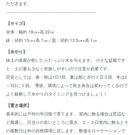
ただきます。
------------------------------------------------------------
【サイズ】
全体：幅約 19㎝×高 22㎝
鉢：径約 13㎝×高 7㎝／皿：径約 13.5㎝×高 1㎝
【水やり】
鉢土の表面が乾いたらたっぷり水を与えます。 小さな盆栽です
と、土の量も少なく乾燥しやすいので注意が必要です。
目安としては、春・秋は1日1回、夏は朝と夕の１日２回、冬は2
～3日に１回。 季節、環境によって乾き具合は変わってくるので
よく観察して水やりのタイミングを見つけましょう！
【置き場所】
基本的には戸外の半日陰で育てます。 室内に飾る場合は窓辺な
ど風通し、日当りの良いところに置き、２～３日室内に飾るとそ
の後数日は外の自然環境に戻します。 数個をローテーションで