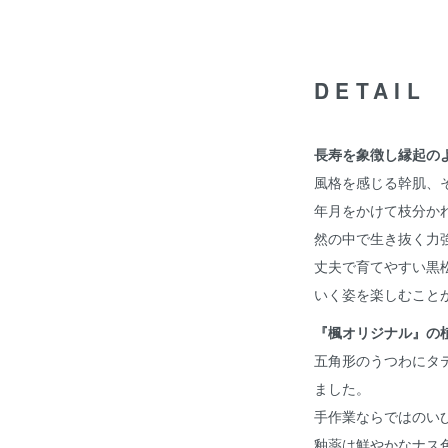
DETAIL
長寿を象徴し縁起の
風格を感じる幹肌、
年月をかけて枝分か
然の中で生き抜く力
丈夫で育てやすい黒
いく姿を楽しむこと
『楓オリジナル』の
五角形のうつわにタ
ました。
手作業ならではのい
釉薬は鮮やかなナス