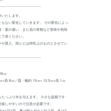
----------------------------------
けいたします。
ともない変化していきます。 その変化によっ
枝・葉の違い、また花の有無など形状や色味
ご了承ください。
ラや貫入、焼ヒビは特性上のものとさせてい
----------------------------------
29㎝
1㎝×高 8㎝／皿：幅約 15㎝× 12.5㎝×高 1㎝
らたっぷり水を与えます。 小さな盆栽です
乾燥しやすいので注意が必要です。
は1日1回、夏は朝と夕の１日２回、冬は2