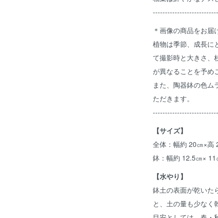
--------------------------
＊画像の商品をお届
植物は季節、成長に
て撮影時と大きさ、
が異なることを予め
また、陶器鉢の色ム
ただきます。
--------------------------
【サイズ】
全体：幅約 20㎝×高 
鉢：幅約 12.5㎝× 1
【水やり】
鉢土の表面が乾いた
と、土の量も少なく
目安としては、春・秋