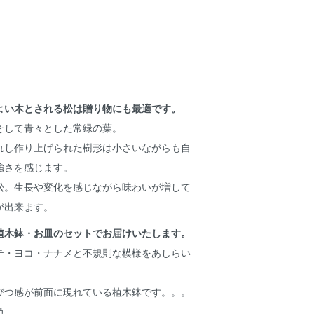
よい木とされる松は贈り物にも最適です。
そして青々とした常緑の葉。
れし作り上げられた樹形は小さいながらも自
強さを感じます。
松。生長や変化を感じながら味わいが増して
が出来ます。
植木鉢・お皿のセットでお届けいたします。
テ・ヨコ・ナナメと不規則な模様をあしらい
びつ感が前面に現れている植木鉢です。。。
色。