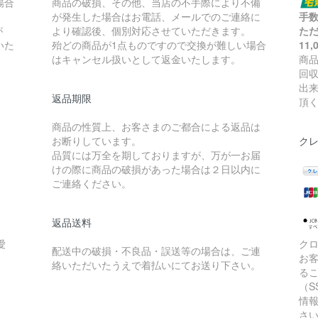
場合
商品の破損、その他、当店の不手際により不備
が発生した場合はお電話、メールでのご連絡に
手数
が
より確認後、個別対応させていただきます。
た
いた
殆どの商品が1点ものですので交換が難しい場合
11
はキャンセル扱いとして返金いたします。
商
回
出
返品期限
頂
商品の性質上、お客さまのご都合による返品は
お断りしています。
ク
品質には万全を期しておりますが、万が一お届
けの際に商品の破損があった場合は２日以内に
ご連絡ください。
返品送料
愛
ク
配送中の破損・不良品・誤送等の場合は、ご連
お
絡いただいたうえで着払いにてお送り下さい。
る
（S
情
さ