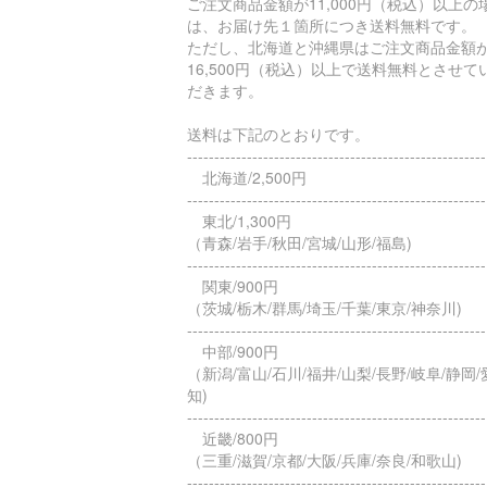
ご注文商品金額が11,000円（税込）以上の
は、お届け先１箇所につき送料無料です。
ただし、北海道と沖縄県はご注文商品金額
16,500円（税込）以上で送料無料とさせて
だきます。
送料は下記のとおりです。
-------------------------------------------------------
北海道/2,500円
-------------------------------------------------------
東北/1,300円
（青森/岩手/秋田/宮城/山形/福島)
-------------------------------------------------------
関東/900円
（茨城/栃木/群馬/埼玉/千葉/東京/神奈川)
-------------------------------------------------------
中部/900円
（新潟/富山/石川/福井/山梨/長野/岐阜/静岡/
知)
-------------------------------------------------------
近畿/800円
（三重/滋賀/京都/大阪/兵庫/奈良/和歌山)
-------------------------------------------------------