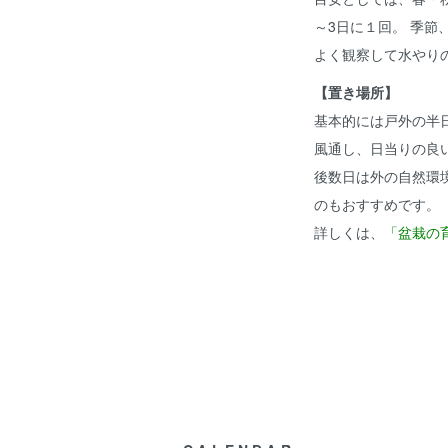
～3日に１回。 季
よく観察して水やり
【置き場所】
基本的には戸外の半
風通し、日当りの良
後数日は外の自然環
のもおすすめです。
詳しくは、
「盆栽の