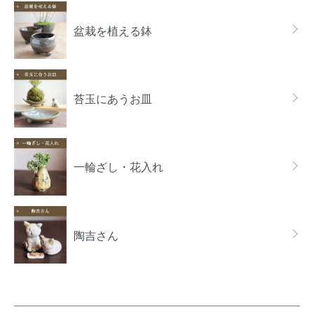
カテゴリー一覧
盆栽を植える鉢
苔玉にあうお皿
一輪ざし・花入れ
陶吉さん